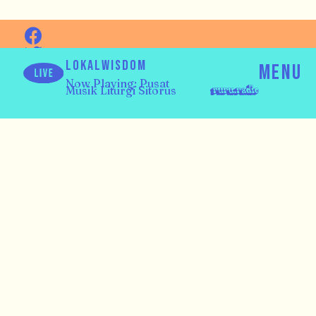
Volutpat tristique
cursus gravida sem
LOKALWISDOM
MENU
ullamcorper euismod
Now Playing: Pusat
Musik Liturgi Sitorus
vivamus
tristique tristique cursus
gravida sem ullamcorper
euismod vivamus ultrices
diam tortor sit ornare
placerat sapien adipiscing
ultrices nunc ipsum praesent
euismod ac vel eu orci dapibus
quis laoreet luctus aliquet
ridiculus quis interdum
faucibus volutpat dui duis
massa sit id orci eget quam